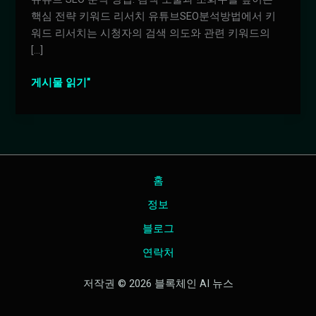
핵심 전략 키워드 리서치 유튜브SEO분석방법에서 키
워드 리서치는 시청자의 검색 의도와 관련 키워드의
[…]
유
게시물 읽기"
튜
브
SEO
분
석
홈
방
법
정보
블로그
연락처
저작권 © 2026 블록체인 AI 뉴스