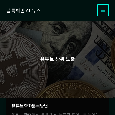
콘
텐
블록체인 AI 뉴스
츠
로
건
너
뛰
기
유튜브 상위 노출
유튜브SEO분석방법
유튜브 SEO 분석 방법: 검색 노출과 조회수를 높이는