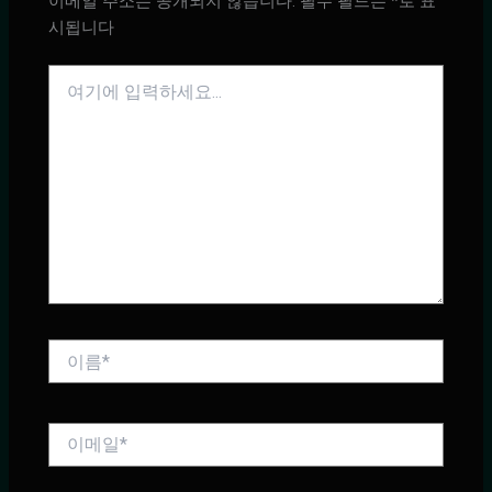
이메일 주소는 공개되지 않습니다.
필수 필드는
*
로 표
시됩니다
여
기
에
입
력
하
세
요...
이
름
*
이
메
일